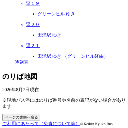
逗１９
グリーンヒル ゆき
逗２０
田浦駅 ゆき
逗２１
田浦駅 ゆき （グリーンヒル経由）
時刻表
のりば地図
2026年8月7日
現在
※現地バス停にはのりば番号や名前の表記がない場合があり
ます
ページの先頭へ戻る
ご利用にあたって（免責について等）
© Keihin Kyuko Bus