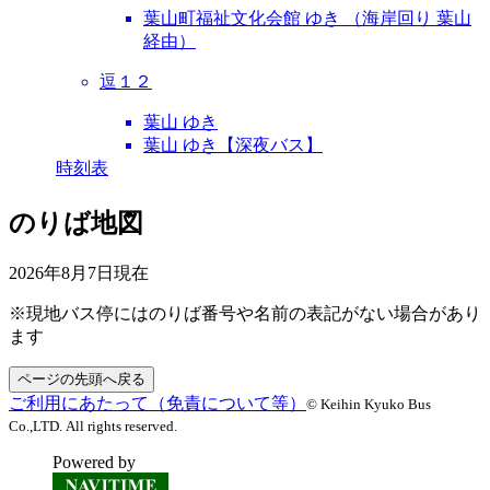
葉山町福祉文化会館 ゆき （海岸回り 葉山
経由）
逗１２
葉山 ゆき
葉山 ゆき【深夜バス】
時刻表
のりば地図
2026年8月7日
現在
※現地バス停にはのりば番号や名前の表記がない場合があり
ます
ページの先頭へ戻る
ご利用にあたって（免責について等）
© Keihin Kyuko Bus
Co.,LTD. All rights reserved.
Powered by