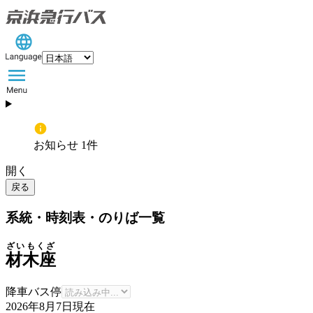
お知らせ 1件
開く
戻る
系統・時刻表・のりば一覧
ざいもくざ
材木座
降車バス停
2026年8月7日
現在