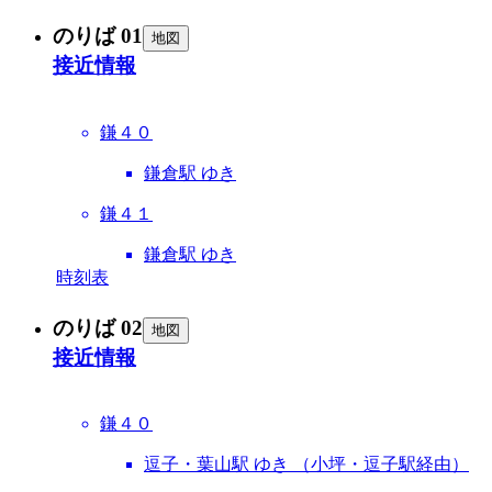
のりば 01
地図
接近情報
鎌４０
鎌倉駅 ゆき
鎌４１
鎌倉駅 ゆき
時刻表
のりば 02
地図
接近情報
鎌４０
逗子・葉山駅 ゆき （小坪・逗子駅経由）