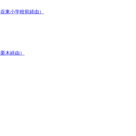
利谷東小学校前経由）
・栗木経由）