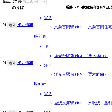
降車バス停
のりば
系統・行先
2026年8月7日
富３
01
接近情報
地図
京急富岡駅 ゆき （京急富岡住
時刻表
洋１
洋光台駅前 ゆき （栗木経由）
01
接近情報
地図
洋２
洋光台駅前 ゆき （栗木経由）
時刻表
富３
金沢文庫駅 ゆき （氷取沢・釜