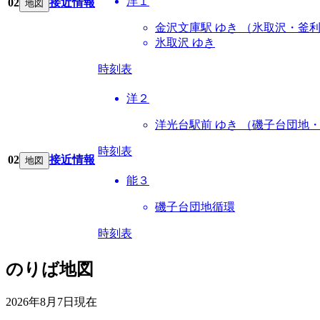
洋１
02
接近情報
地図
金沢文庫駅 ゆき （氷取沢・釜
氷取沢 ゆき
時刻表
洋２
洋光台駅前 ゆき （磯子台団地
時刻表
02
接近情報
地図
能３
磯子台団地循環
時刻表
のりば地図
2026年8月7日
現在