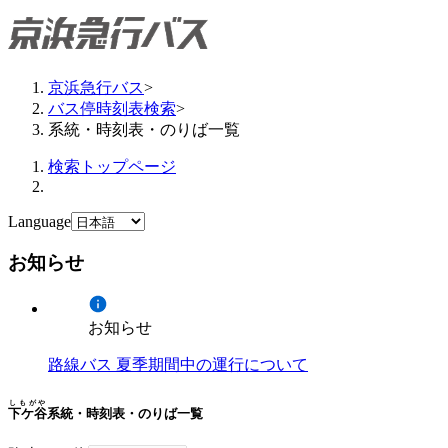
京浜急行バス
>
バス停時刻表検索
>
系統・時刻表・のりば一覧
検索トップページ
Language
お知らせ
お知らせ
路線バス 夏季期間中の運行について
しもがや
下ケ谷
系統・時刻表・のりば一覧