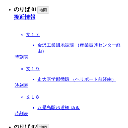
のりば 01
地図
接近情報
文１７
金沢工業団地循環 （産業振興センター経
由）
時刻表
文１９
市大医学部循環 （ヘリポート前経由）
時刻表
文１８
八景島駅歩道橋 ゆき
時刻表
のりば 02
地図