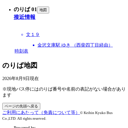
のりば 01
地図
接近情報
文１９
金沢文庫駅 ゆき （西柴四丁目経由）
時刻表
のりば地図
2026年8月9日
現在
※現地バス停にはのりば番号や名前の表記がない場合があり
ます
ページの先頭へ戻る
ご利用にあたって（免責について等）
© Keihin Kyuko Bus
Co.,LTD. All rights reserved.
Powered by