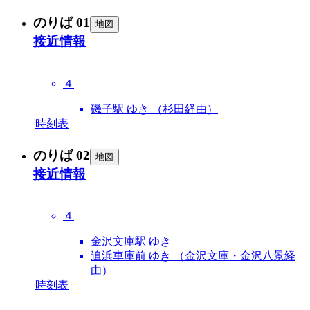
のりば 01
地図
接近情報
４
磯子駅 ゆき （杉田経由）
時刻表
のりば 02
地図
接近情報
４
金沢文庫駅 ゆき
追浜車庫前 ゆき （金沢文庫・金沢八景経
由）
時刻表