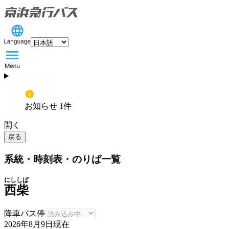
お知らせ 1件
開く
戻る
系統・時刻表・のりば一覧
にししば
西柴
降車バス停
2026年8月9日
現在