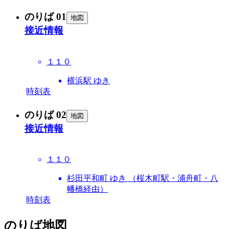
のりば 01
地図
接近情報
１１０
横浜駅 ゆき
時刻表
のりば 02
地図
接近情報
１１０
杉田平和町 ゆき （桜木町駅・浦舟町・八
幡橋経由）
時刻表
のりば地図