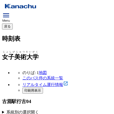
戻る
時刻表
じょしびじゅつだいがく
女子美術大学
のりば: 1
地図
このバス停の系統一覧
リアルタイム運行情報
印刷用表示
古淵駅行
古04
系統別の選択
開く