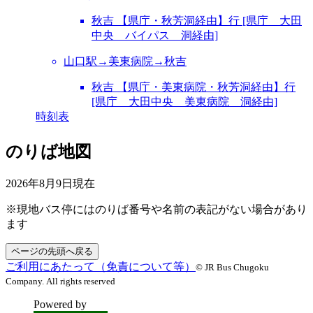
秋吉 【県庁・秋芳洞経由】行 [県庁 大田
中央 バイパス 洞経由]
山口駅→美東病院→秋吉
秋吉 【県庁・美東病院・秋芳洞経由】行
[県庁 大田中央 美東病院 洞経由]
時刻表
のりば地図
2026年8月9日
現在
※現地バス停にはのりば番号や名前の表記がない場合があり
ます
ページの先頭へ戻る
ご利用にあたって（免責について等）
© JR Bus Chugoku
Company. All rights reserved
Powered by