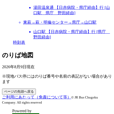
湯田温泉通 【日赤病院・県庁経由】行 [山
口駅 県庁 野田経由]
東萩→萩・明倫センター→県庁→山口駅
山口駅 【日赤病院・県庁経由】行 [県庁
野田経由]
時刻表
のりば地図
2026年8月9日
現在
※現地バス停にはのりば番号や名前の表記がない場合があり
ます
ページの先頭へ戻る
ご利用にあたって（免責について等）
© JR Bus Chugoku
Company. All rights reserved
Powered by