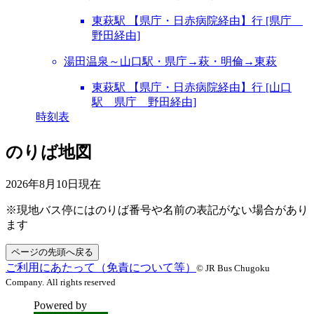
東萩駅 【県庁・日赤病院経由】行 [県庁
野田経由]
湯田温泉～山口駅・県庁→萩・明倫→東萩
東萩駅 【県庁・日赤病院経由】行 [山口
駅 県庁 野田経由]
時刻表
のりば地図
2026年8月10日
現在
※現地バス停にはのりば番号や名前の表記がない場合があり
ます
ページの先頭へ戻る
ご利用にあたって（免責について等）
© JR Bus Chugoku
Company. All rights reserved
Powered by