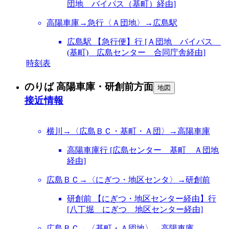
団地 バイパス（基町）経由]
高陽車庫→急行〈Ａ団地〉→広島駅
広島駅 【急行便】行 [Ａ団地 バイパス
(基町) 広島センター 合同庁舎経由]
時刻表
のりば 高陽車庫・研創前方面
地図
接近情報
横川→〈広島ＢＣ・基町・Ａ団〉→高陽車庫
高陽車庫行 [広島センター 基町 Ａ団地
経由]
広島ＢＣ→〈にぎつ・地区センタ〉→研創前
研創前 【にぎつ・地区センター経由】行
[八丁堀 にぎつ 地区センター経由]
広島ＢＣ→〈基町・Ａ団地〉→高陽車庫