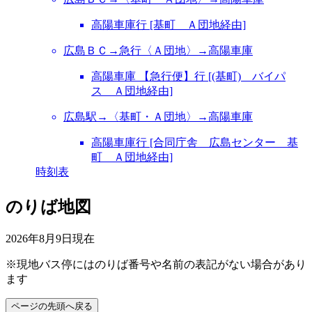
高陽車庫行 [基町 Ａ団地経由]
広島ＢＣ→急行〈Ａ団地〉→高陽車庫
高陽車庫 【急行便】行 [(基町) バイパ
ス Ａ団地経由]
広島駅→〈基町・Ａ団地〉→高陽車庫
高陽車庫行 [合同庁舎 広島センター 基
町 Ａ団地経由]
時刻表
のりば地図
2026年8月9日
現在
※現地バス停にはのりば番号や名前の表記がない場合があり
ます
ページの先頭へ戻る