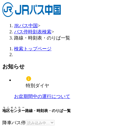
JRバス中国
>
バス停時刻表検索
>
路線・時刻表・のりば一覧
検索トップページ
お知らせ
特別ダイヤ
お盆期間中の運行について
ちくせんたー
地区センター
路線・時刻表・のりば一覧
降車バス停