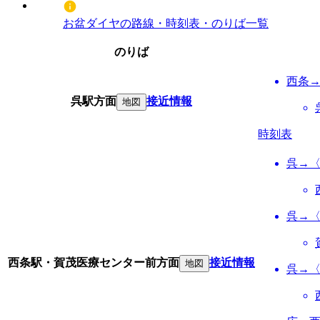
お盆ダイヤの路線・時刻表・のりば一覧
のりば
西条
呉駅方面
接近情報
地図
時刻表
呉→
呉→
西条駅・賀茂医療センター前方面
接近情報
地図
呉→