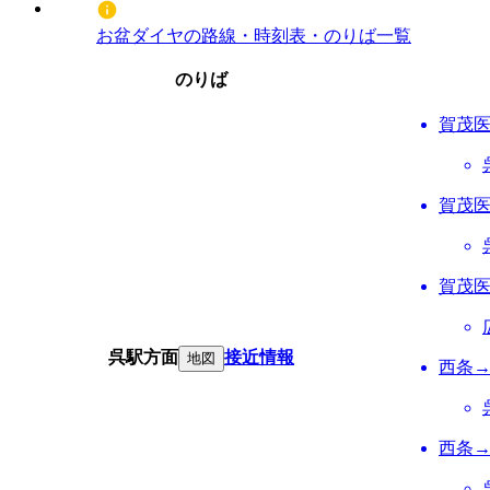
お盆ダイヤの路線・時刻表・のりば一覧
のりば
賀茂
賀茂
賀茂
呉駅方面
接近情報
地図
西条
西条