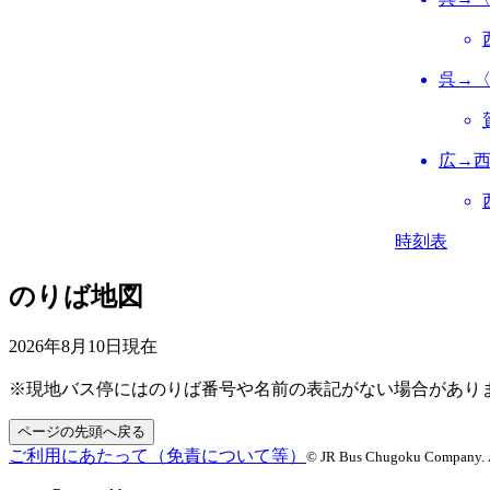
呉→
広→
時刻表
のりば地図
2026年8月10日
現在
※現地バス停にはのりば番号や名前の表記がない場合があり
ページの先頭へ戻る
ご利用にあたって（免責について等）
© JR Bus Chugoku Company. Al