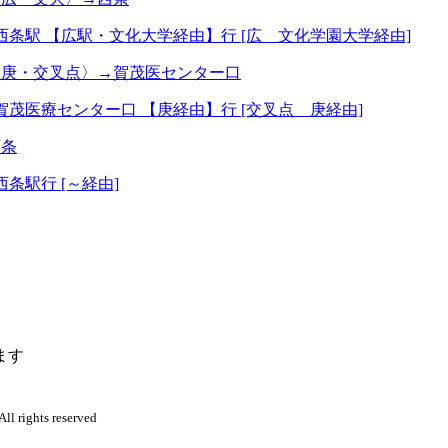
西条駅 【広駅・文化大学経由】行 [広 文化学園大学経由]
〈庚・交叉点〉→賀茂医センター口
賀茂医療センター口 【庚経由】行 [交叉点 庚経由]
西条
西条駅行 [～経由]
ます
l rights reserved