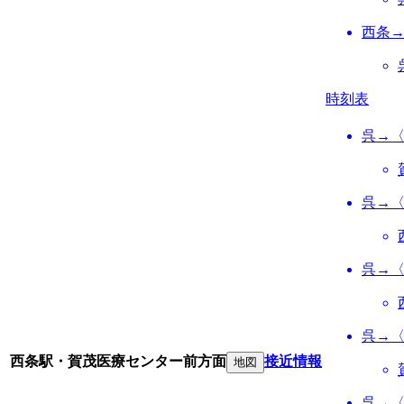
西条
時刻表
呉→
呉→
呉→
呉→
西条駅・賀茂医療センター前方面
接近情報
地図
呉→