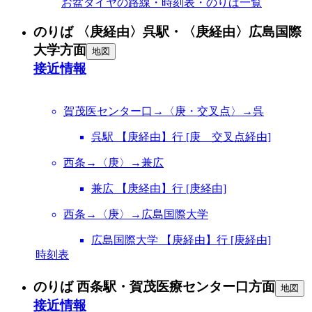
お盆ダイヤの路線・時刻表・のりば一覧
のりば 〈庚経由〉呉駅・〈庚経由〉広島国際
大学方面
地図
接近情報
賀茂医センター口→〈庚・交叉点〉→呉
呉駅 【庚経由】行 [庚 交叉点経由]
西条→〈庚〉→兼広
兼広 【庚経由】行 [庚経由]
西条→〈庚〉→広島国際大学
広島国際大学 【庚経由】行 [庚経由]
時刻表
のりば 西条駅・賀茂医療センター口方面
地図
接近情報