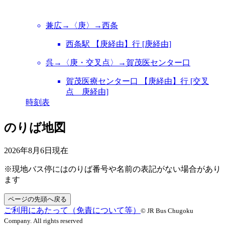
兼広→〈庚〉→西条
西条駅 【庚経由】行 [庚経由]
呉→〈庚・交叉点〉→賀茂医センター口
賀茂医療センター口 【庚経由】行 [交叉
点 庚経由]
時刻表
のりば地図
2026年8月6日
現在
※現地バス停にはのりば番号や名前の表記がない場合があり
ます
ページの先頭へ戻る
ご利用にあたって（免責について等）
© JR Bus Chugoku
Company. All rights reserved