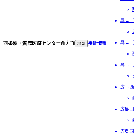
呉→
呉→
西条駅・賀茂医療センター前方面
接近情報
地図
呉→
広→
広島
広島