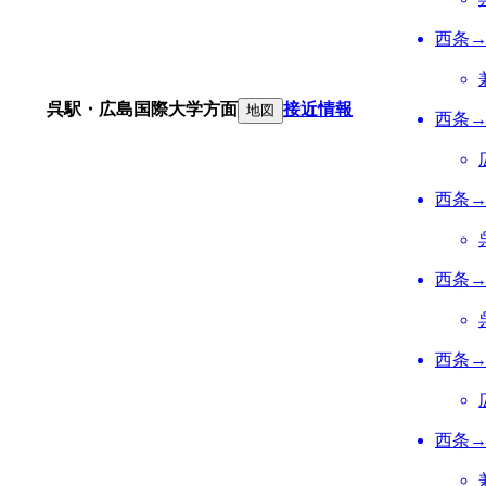
西条
呉駅・広島国際大学方面
接近情報
地図
西条
西条
西条
西条
西条