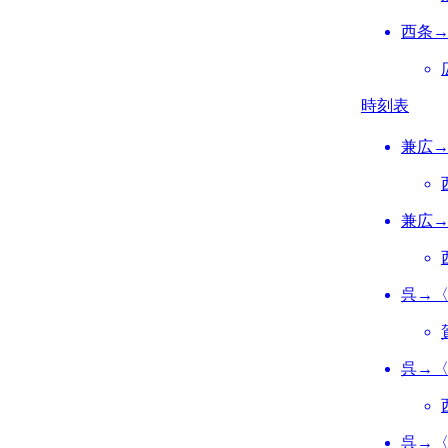
西条
時刻表
兼広
兼広
呉→
呉→
呉→