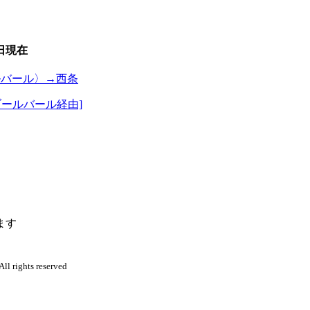
日
現在
ルバール〉→西条
ブールバール経由]
ます
l rights reserved