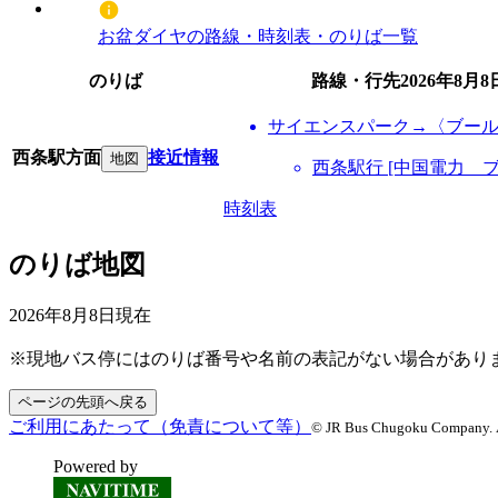
お盆ダイヤの路線・時刻表・のりば一覧
のりば
路線・行先
2026年8月8
サイエンスパーク→〈ブー
西条駅方面
接近情報
地図
西条駅行 [中国電力 
時刻表
のりば地図
2026年8月8日
現在
※現地バス停にはのりば番号や名前の表記がない場合があり
ページの先頭へ戻る
ご利用にあたって（免責について等）
© JR Bus Chugoku Company. Al
Powered by