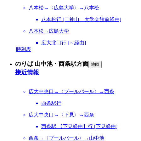
八本松→〈広島大学〉→八本松
八本松行 [二神山 大学会館前経由]
八本松→広島大学
広大北口行 [～経由]
時刻表
のりば 山中池・西条駅方面
地図
接近情報
広大中央口→〈ブールバール〉→西条
西条駅行
広大中央口→〈下見〉→西条
西条駅 【下見経由】行 [下見経由]
西条→〈ブールバール〉→山中池