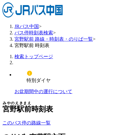
JRバス中国
>
バス停時刻表検索
>
宮野駅前 路線・時刻表・のりば一覧
>
宮野駅前 時刻表
検索トップページ
特別ダイヤ
お盆期間中の運行について
みやのえきまえ
宮野駅前
時刻表
このバス停の路線一覧