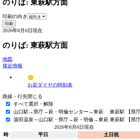
のりば: 東萩駅方面
印刷の向き
印刷
2026年8月6日
現在
のりば: 東萩駅方面
地図
接近情報
お盆ダイヤの時刻表
路線・行先
閉じる
すべて選択・解除
山口駅→県庁→萩・明倫センター→東萩
東萩駅 【県
湯田温泉～山口駅・県庁→萩・明倫→東萩
東萩駅 【県
2026年8月6日
現在
時
平日
土日祝