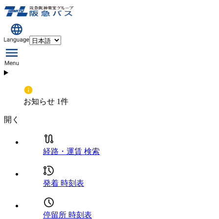
お知らせ 1件
開く
経路・運賃 検索
発着 時刻表
停留所 時刻表