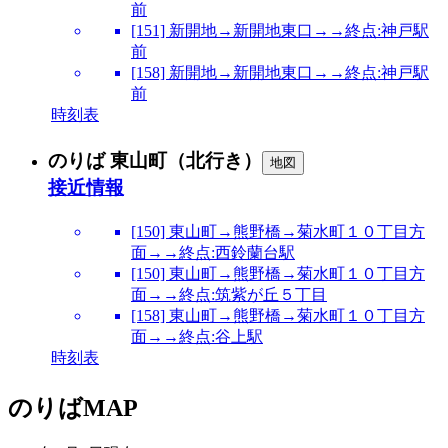
前
[151] 新開地→新開地東口→→終点:神戸駅
前
[158] 新開地→新開地東口→→終点:神戸駅
前
時刻表
のりば 東山町（北行き）
地図
接近情報
[150] 東山町→熊野橋→菊水町１０丁目方
面→→終点:西鈴蘭台駅
[150] 東山町→熊野橋→菊水町１０丁目方
面→→終点:筑紫が丘５丁目
[158] 東山町→熊野橋→菊水町１０丁目方
面→→終点:谷上駅
時刻表
のりばMAP