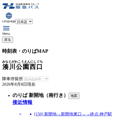
戻る
時刻表・のりばMAP
みなとがわこうえんにしぐち
湊川公園西口
降車停留所
2026年8月8日
現在
のりば 新開地（南行き）
地図
接近情報
[150] 新開地→新開地東口→→終点:神戸駅