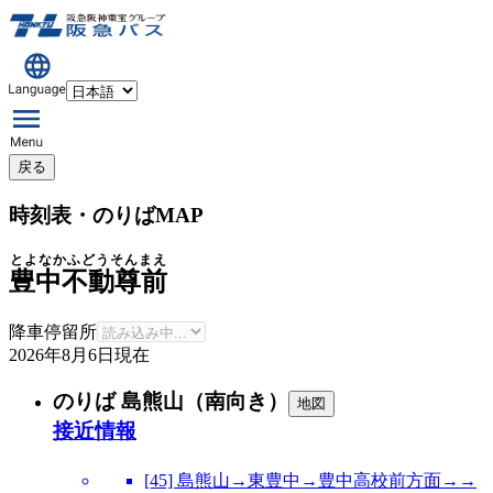
戻る
時刻表・のりばMAP
とよなかふどうそんまえ
豊中不動尊前
降車停留所
2026年8月6日
現在
のりば 島熊山（南向き）
地図
接近情報
[45] 島熊山→東豊中→豊中高校前方面→→