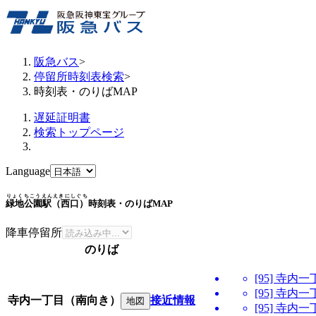
阪急バス
>
停留所時刻表検索
>
時刻表・のりばMAP
遅延証明書
検索トップページ
Language
りょくちこうえんえきにしぐち
緑地公園駅（西口）
時刻表・のりばMAP
降車停留所
のりば
[95] 寺
[95] 寺
寺内一丁目（南向き）
接近情報
地図
[95] 寺