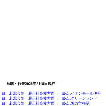
系統・行先
2026年8月8日
現在
内一丁目→若北会館→履正社高校方面→→終点:イオンモール伊丹
内一丁目→若北会館→履正社高校方面→→終点:クリーンランド
内一丁目→若北会館→履正社高校方面→→終点:阪急曽根駅