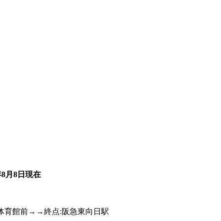
年8月8日
現在
体育館前→→終点:阪急東向日駅