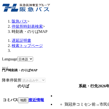
阪急バス
>
停留所時刻表検索
>
時刻表・のりばMAP
遅延証明書
検索トップページ
Language
もんど
門戸
時刻表・のりばMAP
降車停留所
のりば
系統・行先
2026
コミバス
接近情報
地図
鶏冠井コミセン前→市民