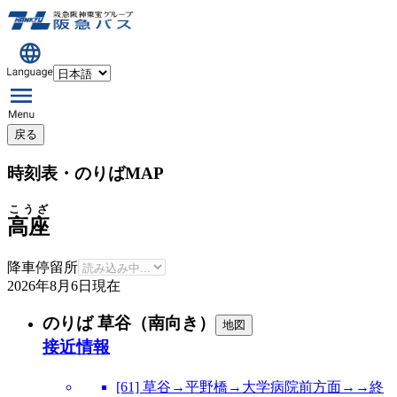
戻る
時刻表・のりばMAP
こうざ
高座
降車停留所
2026年8月6日
現在
のりば 草谷（南向き）
地図
接近情報
[61] 草谷→平野橋→大学病院前方面→→終