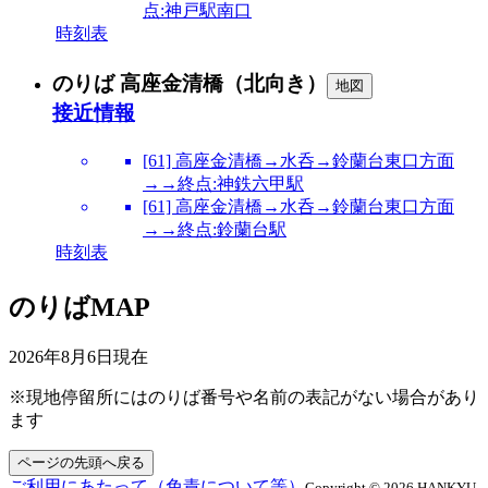
点:神戸駅南口
時刻表
のりば 高座金清橋（北向き）
地図
接近情報
[61] 高座金清橋→水呑→鈴蘭台東口方面
→→終点:神鉄六甲駅
[61] 高座金清橋→水呑→鈴蘭台東口方面
→→終点:鈴蘭台駅
時刻表
のりばMAP
2026年8月6日
現在
※現地停留所にはのりば番号や名前の表記がない場合があり
ます
ページの先頭へ戻る
ご利用にあたって（免責について等）
Copyright © 2026 HANKYU