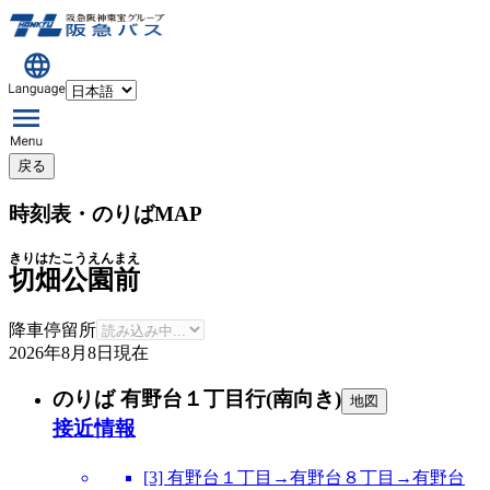
戻る
時刻表・のりばMAP
きりはたこうえんまえ
切畑公園前
降車停留所
2026年8月8日
現在
のりば 有野台１丁目行(南向き)
地図
接近情報
[3] 有野台１丁目→有野台８丁目→有野台