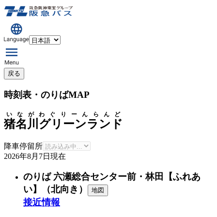
戻る
時刻表・のりばMAP
いながわぐりーんらんど
猪名川グリーンランド
降車停留所
2026年8月7日
現在
のりば 六瀬総合センター前・林田【ふれあ
い】（北向き）
地図
接近情報