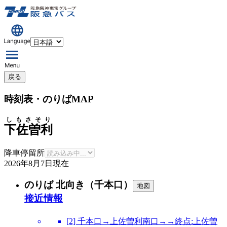
戻る
時刻表・のりばMAP
しもさそり
下佐曽利
降車停留所
2026年8月7日
現在
のりば 北向き（千本口）
地図
接近情報
[2] 千本口→上佐曽利南口→→終点:上佐曽