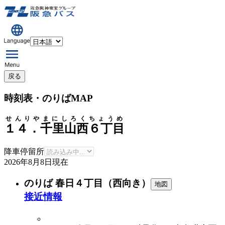
戻る
時刻表・のりばMAP
せんりやまにしろくちょうめ
１４．千里山西６丁目
降車停留所
2026年8月8日
現在
のりば 春日４丁目（西向き）
地図
接近情報