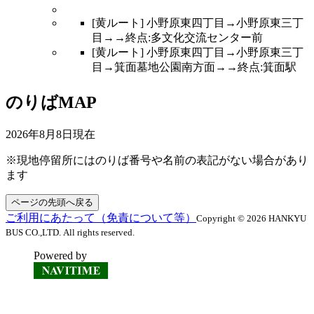
[黄ルート] 小野原東四丁目→小野原東三丁
目→→終点:多文化交流センター前
[黄ルート] 小野原東四丁目→小野原東三丁
目→箕面墓地公園南方面→→終点:箕面駅
のりばMAP
2026年8月8日
現在
※現地停留所にはのりば番号や名前の表記がない場合があり
ます
ページの先頭へ戻る
ご利用にあたって（免責について等）
Copyright © 2026 HANKYU
BUS CO.,LTD. All rights reserved.
Powered by