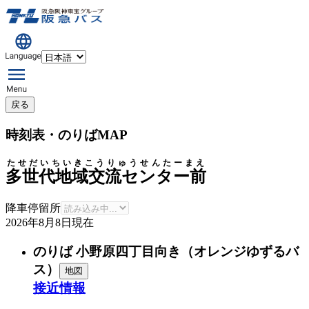
戻る
時刻表・のりばMAP
たせだいちいきこうりゅうせんたーまえ
多世代地域交流センター前
降車停留所
2026年8月8日
現在
のりば 小野原四丁目向き（オレンジゆずるバ
ス）
地図
接近情報