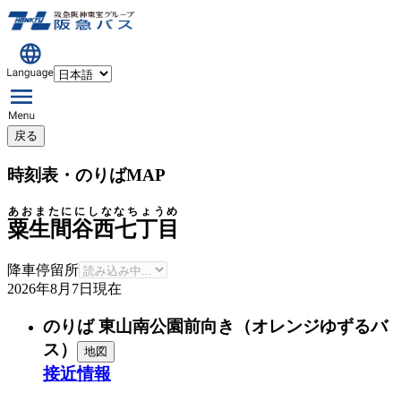
戻る
時刻表・のりばMAP
あおまたににしななちょうめ
粟生間谷西七丁目
降車停留所
2026年8月7日
現在
のりば 東山南公園前向き（オレンジゆずるバ
ス）
地図
接近情報