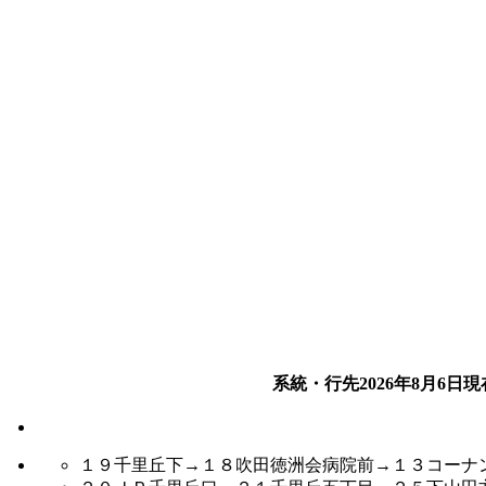
系統・行先
2026年8月6日
現
１９千里丘下→１８吹田徳洲会病院前→１３コーナ