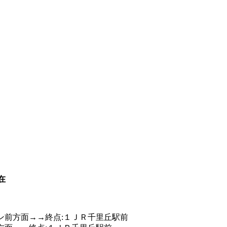
在
ン前方面→→終点:１ＪＲ千里丘駅前