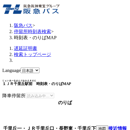
阪急バス
>
停留所時刻表検索
>
時刻表・のりばMAP
遅延証明書
検索トップページ
Language
じぇいあーるせんりおかえきまえ
１ＪＲ千里丘駅前
時刻表・のりばMAP
降車停留所
のりば
千里丘一・ＪＲ千里丘口・長野東・千里丘下
接近情報
地図