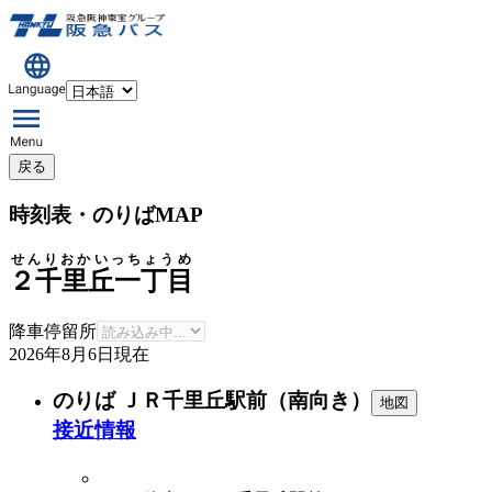
戻る
時刻表・のりばMAP
せんりおかいっちょうめ
２千里丘一丁目
降車停留所
2026年8月6日
現在
のりば ＪＲ千里丘駅前（南向き）
地図
接近情報