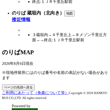
終点:１ＪＲ千里丘駅前
のりば 蔵垣内（北向き）
地図
接近情報
３蔵垣内→４千里丘上→８メゾン千里丘方
面→→終点:１ＪＲ千里丘駅前
のりばMAP
2026年8月6日
現在
※現地停留所にはのりば番号や名前の表記がない場合があり
ます
ページの先頭へ戻る
ご利用にあたって（免責について等）
Copyright © 2026 HANKYU
BUS CO.,LTD. All rights reserved.
Powered by