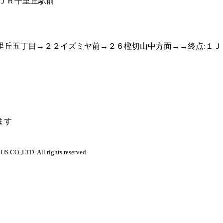
１ＪＲ千里丘駅前
里丘五丁目→２２イズミヤ前→２６樫切山中方面→→終点:１
ます
 CO.,LTD. All rights reserved.