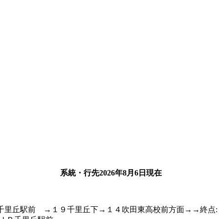
系統・行先
2026年8月6日
現在
千里丘駅前 →１９千里丘下→１４吹田東高校前方面→→終点