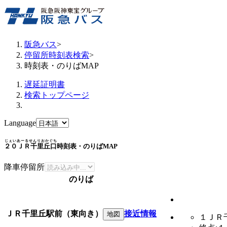
阪急バス
>
停留所時刻表検索
>
時刻表・のりばMAP
遅延証明書
検索トップページ
Language
じぇいあーるせんりおかぐち
２０ＪＲ千里丘口
時刻表・のりばMAP
降車停留所
のりば
ＪＲ千里丘駅前（東向き）
接近情報
地図
１ＪＲ