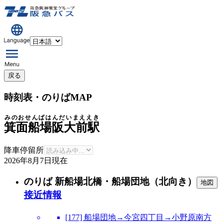
戻る
時刻表・のりばMAP
みのおせんばはんだいまええき
箕面船場阪大前駅
降車停留所
2026年8月7日
現在
のりば 新船場北橋・船場団地（北向き）
地図
接近情報
[177] 船場団地→今宮四丁目→小野原南方