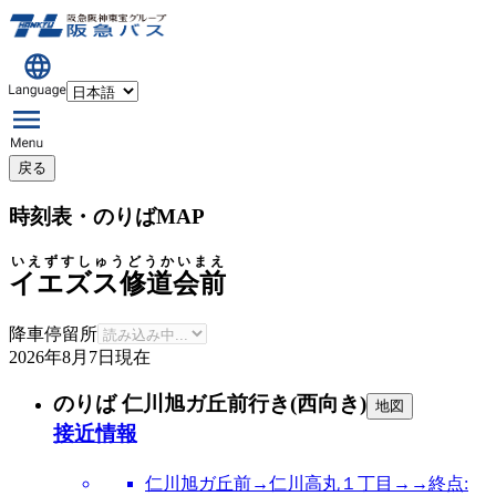
戻る
時刻表・のりばMAP
いえずすしゅうどうかいまえ
イエズス修道会前
降車停留所
2026年8月7日
現在
のりば 仁川旭ガ丘前行き(西向き)
地図
接近情報
仁川旭ガ丘前→仁川高丸１丁目→→終点: