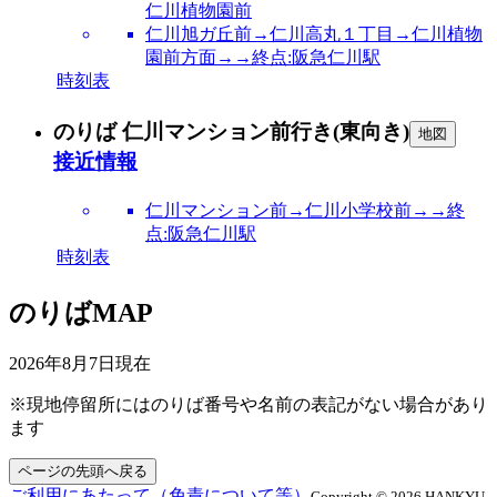
仁川植物園前
仁川旭ガ丘前→仁川高丸１丁目→仁川植物
園前方面→→終点:阪急仁川駅
時刻表
のりば 仁川マンション前行き(東向き)
地図
接近情報
仁川マンション前→仁川小学校前→→終
点:阪急仁川駅
時刻表
のりばMAP
2026年8月7日
現在
※現地停留所にはのりば番号や名前の表記がない場合があり
ます
ページの先頭へ戻る
ご利用にあたって（免責について等）
Copyright © 2026 HANKYU