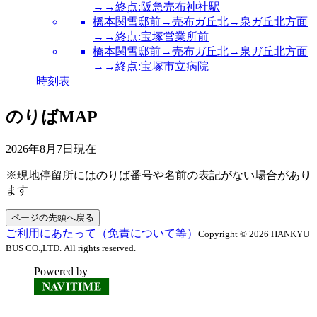
→→終点:阪急売布神社駅
橋本関雪邸前→売布ガ丘北→泉ガ丘北方面
→→終点:宝塚営業所前
橋本関雪邸前→売布ガ丘北→泉ガ丘北方面
→→終点:宝塚市立病院
時刻表
のりばMAP
2026年8月7日
現在
※現地停留所にはのりば番号や名前の表記がない場合があり
ます
ページの先頭へ戻る
ご利用にあたって（免責について等）
Copyright © 2026 HANKYU
BUS CO.,LTD. All rights reserved.
Powered by