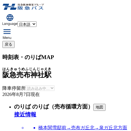
戻る
時刻表・のりばMAP
はんきゅうめふじんじゃえき
阪急売布神社駅
降車停留所
2026年8月7日
現在
のりば のりば（売布循環方面）
地図
接近情報
橋本関雪邸前→売布ガ丘北→泉ガ丘北方面