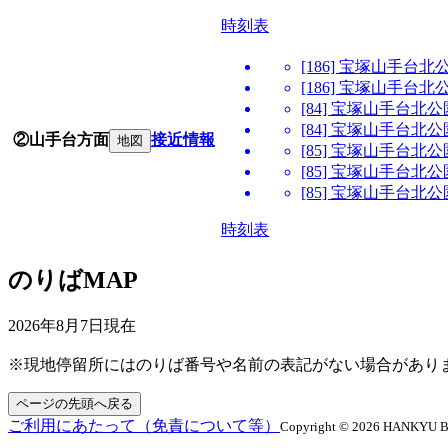
時刻表
[186] 宝塚山手
[186] 宝塚山手
[84] 宝塚山手台
[84] 宝塚山手台
②山手台方面
接近情報
地図
[85] 宝塚山手台
[85] 宝塚山手台
[85] 宝塚山手台
時刻表
のりばMAP
2026年8月7日
現在
※現地停留所にはのりば番号や名前の表記がない場合があり
ページの先頭へ戻る
ご利用にあたって（免責について等）
Copyright © 2026 HANKYU BUS