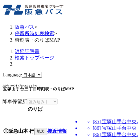
阪急バス
>
停留所時刻表検索
>
時刻表・のりばMAP
遅延証明書
検索トップページ
Language
たからづかやまてだいさんちょうめ
宝塚山手台三丁目
時刻表・のりばMAP
降車停留所
のりば
[85] 宝塚山手台
[86] 宝塚山手台
①阪急山本 行
接近情報
地図
[86] 宝塚山手台