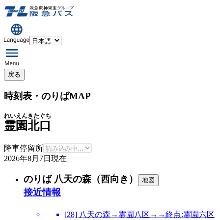
戻る
時刻表・のりばMAP
れいえんきたぐち
霊園北口
降車停留所
2026年8月7日
現在
のりば 八天の森（西向き）
地図
接近情報
[28] 八天の森→霊園八区→→終点:霊園六区