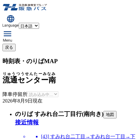
戻る
時刻表・のりばMAP
りゅうつうせんたーみなみ
流通センター南
降車停留所
2026年8月9日
現在
のりば すみれ台二丁目行(南向き)
地図
接近情報
[43] すみれ台二丁目→すみれ台一丁目→下