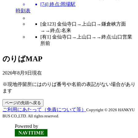
[74] 終点:岡場駅
時刻表
[金123] 金仙寺口→上山口→鎌倉峡方面
→→終点:名来
[有1] 金仙寺口→上山口→→終点:山口営業
所前
のりばMAP
2026年8月9日
現在
※現地停留所にはのりば番号や名前の表記がない場合があり
ます
ページの先頭へ戻る
ご利用にあたって（免責について等）
Copyright © 2026 HANKYU
BUS CO.,LTD. All rights reserved.
Powered by