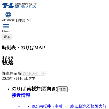
戻る
時刻表・のりばMAP
まきおち
牧落
降車停留所
2026年8月10日
現在
のりば 南桜井(西向き)
地図
接近情報
[92] 南桜井→半町→→終点:阪急石橋阪大前