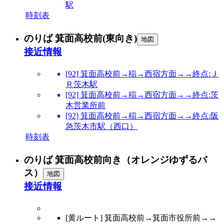
駅
時刻表
のりば 箕面高校前(東向き)
地図
接近情報
[92] 箕面高校前→稲→西宿方面→→終点:Ｊ
Ｒ茨木駅
[92] 箕面高校前→稲→西宿方面→→終点:茨
木営業所前
[92] 箕面高校前→稲→西宿方面→→終点:阪
急茨木市駅（西口）
時刻表
のりば 箕面高校前向き（オレンジゆずるバ
ス）
地図
接近情報
[黄ルート] 箕面高校前→箕面市役所前→→