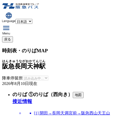
戻る
時刻表・のりばMAP
はんきゅうながおかてんじん
阪急長岡天神駅
降車停留所
2026年8月10日
現在
のりば ①のりば（西向き）
地図
接近情報
[1] 開田→長岡天満宮前→阪急西山天王山