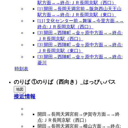
駅方面→→終点:ＪＲ長岡京駅（西口）
[1] 開田→長岡天満宮前→阪急西山天王山
駅方面→→終点:ＪＲ長岡京駅（東口）
[11] 文化センター前→舞塚→今里方面→→
終点:ＪＲ長岡京駅（西口）
[3] 開田→西陣町→金ヶ原中方面→→終点:
ＪＲ長岡京駅（西口）
[3] 開田→西陣町→金ヶ原中方面→→終点:
ＪＲ長岡京駅（東口）
[3] 開田→西陣町→金ヶ原中方面→→終点:
菱川
時刻表
のりば ①のりば（西向き）_はっぴぃバス
地図
接近情報
開田→長岡天満宮前→伊賀寺方面→→終
点:ＪＲ長岡京駅（西口）
開田→長岡天満宮前→横山方面→→終点: