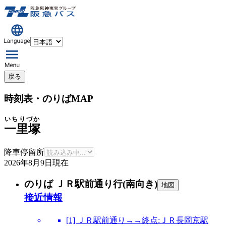
戻る
時刻表・のりばMAP
いちりづか
一里塚
降車停留所
2026年8月9日
現在
のりば ＪＲ駅前通り行(南向き)
地図
接近情報
[1] ＪＲ駅前通り→→終点:ＪＲ長岡京駅