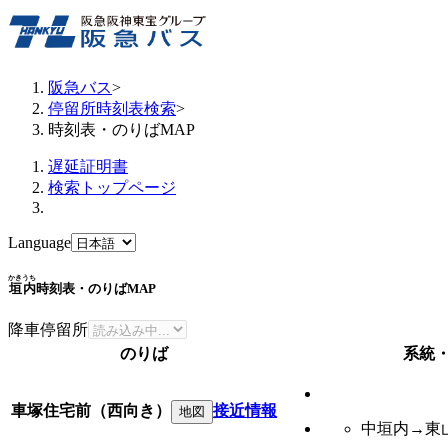
阪急バス
>
停留所時刻表検索
>
時刻表・のりばMAP
遅延証明書
検索トップページ
Language
かきうち
垣内
時刻表・のりばMAP
降車停留所
のりば
系統
車塚住宅前（西向き）
接近情報
地図
中垣内→東