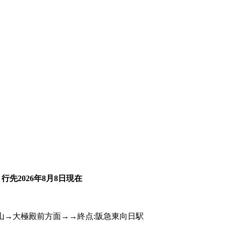
・行先
2026年8月8日
現在
山→大極殿前方面→→終点:阪急東向日駅