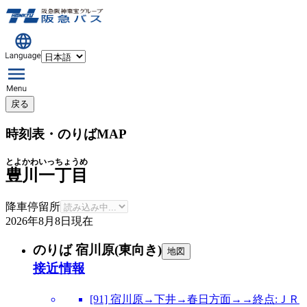
戻る
時刻表・のりばMAP
とよかわいっちょうめ
豊川一丁目
降車停留所
2026年8月8日
現在
のりば 宿川原(東向き)
地図
接近情報
[91] 宿川原→下井→春日方面→→終点:ＪＲ