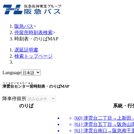
阪急バス
>
停留所時刻表検索
>
時刻表・のりばMAP
遅延証明書
検索トップページ
Language
つくもだいせんたーまえ
津雲台センター前
時刻表・のりばMAP
降車停留所
のりば
系統・行
[60] 津雲台二丁目→上新
[61] 津雲台五丁目→阪急
[61] 津雲台南口→阪急南