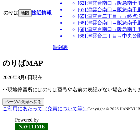
[62] 津雲台南口→阪急
[65] 津雲台南口→阪急南
のりば
接近情報
地図
[65] 津雲台二丁目→→終点
[68] 津雲台南口→阪急
[68] 津雲台南口→阪急
[68] 津雲台二丁目→中央
時刻表
のりばMAP
2026年8月6日
現在
※現地停留所にはのりば番号や名前の表記がない場合があり
ページの先頭へ戻る
ご利用にあたって（免責について等）
Copyright © 2026 HANKYU BUS
Powered by