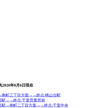
先
2026年8月6日
現在
田→南町三丁目方面→→終点:桃山台駅
山田駅→→終点:千里営業所前
千里駅→南町二丁目方面→→終点:千里中央