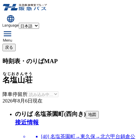
戻る
時刻表・のりばMAP
なじおさんそう
名塩山荘
降車停留所
2026年8月6日
現在
のりば 名塩茶園町(西向き)
地図
接近情報
[40] 名塩茶園町→東久保→北六甲台鍋倉公