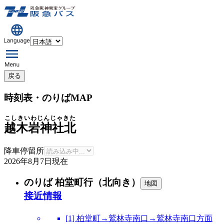
戻る
時刻表・のりばMAP
こしきいわじんじゃきた
越木岩神社北
降車停留所
2026年8月7日
現在
のりば 柏堂町行（北向き）
地図
接近情報
[1] 柏堂町→鷲林寺南口→鷲林寺南口方面