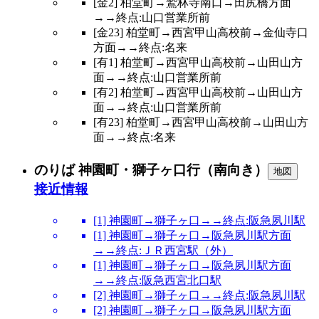
[金2] 柏堂町→鷲林寺南口→田尻橋方面
→→終点:山口営業所前
[金23] 柏堂町→西宮甲山高校前→金仙寺口
方面→→終点:名来
[有1] 柏堂町→西宮甲山高校前→山田山方
面→→終点:山口営業所前
[有2] 柏堂町→西宮甲山高校前→山田山方
面→→終点:山口営業所前
[有23] 柏堂町→西宮甲山高校前→山田山方
面→→終点:名来
のりば 神園町・獅子ヶ口行（南向き）
地図
接近情報
[1] 神園町→獅子ヶ口→→終点:阪急夙川駅
[1] 神園町→獅子ヶ口→阪急夙川駅方面
→→終点:ＪＲ西宮駅（外）
[1] 神園町→獅子ヶ口→阪急夙川駅方面
→→終点:阪急西宮北口駅
[2] 神園町→獅子ヶ口→→終点:阪急夙川駅
[2] 神園町→獅子ヶ口→阪急夙川駅方面